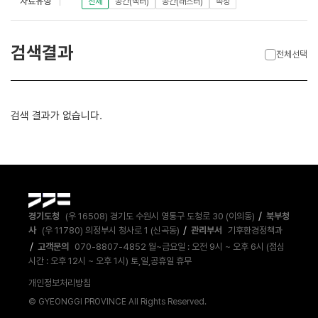
자료유형
전체
공간(벡터)
공간(래스터)
속성
검색결과
전체선택
검색 결과가 없습니다.
/
경기도청
(우 16508) 경기도 수원시 영통구 도청로 30 (이의동)
북부청
/
사
(우 11780) 의정부시 청사로 1 (신곡동)
관리부서
기후환경정책과
/
고객문의
070-8807-4852 월~금요일 : 오전 9시 ~ 오후 6시 (점심
시간 : 오후 12시 ~ 오후 1시) 토,일,공휴일 휴무
개인정보처리방침
© GYEONGGI PROVINCE All Rights Reserved.