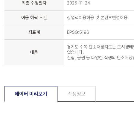
최종 수정일자
2025-11-24
이용 허락 조건
상업적이용허용 및 콘텐츠변경허용
좌표계
EPSG:5186
경기도 수목 탄소저장지도는 도시생태현
내용
었습니다.
산림, 공원 등 다양한 식생의 탄소저
데이터 미리보기
속성정보