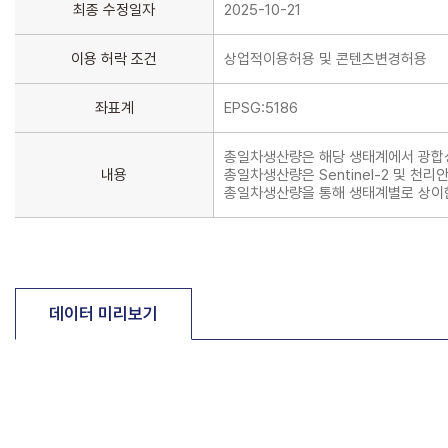
최종 수정일자
2025-10-21
이용 허락 조건
상업적이용허용 및 콘텐츠변경허용
좌표계
EPSG:5186
총일차생산량은 해당 생태계에서 광합성
내용
총일차생산량은 Sentinel-2 및 천
총일차생산량을 통해 생태계별로 상이한
데이터 미리보기