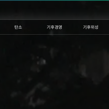
탄소
기후경영
기후위성