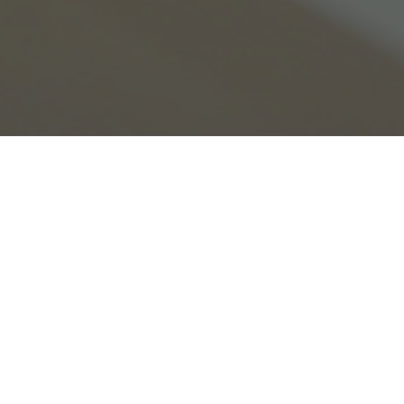
Introduction to Gyeonggi Climate Platform
Sitemap
Annou
공지사항
번호
제목
등록일
조회수
공
에너지 위기대응 우수아파트 선발대회
1
2026-06-22
148
지
참가 단지 모집
사